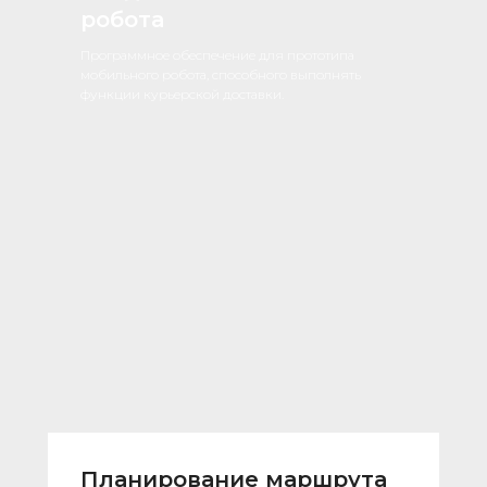
робота
Программное обеспечение для прототипа
мобильного робота, способного выполнять
функции курьерской доставки.
Планирование маршрута